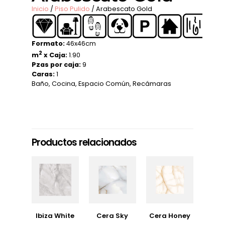
Inicio
/
Piso Pulido
/ Arabescato Gold
Formato:
46x46cm
2
m
x Caja:
1.90
Pzas por caja:
9
Caras:
1
Baño
,
Cocina
,
Espacio Común
,
Recámaras
Productos relacionados
Ibiza White
Cera Sky
Cera Honey