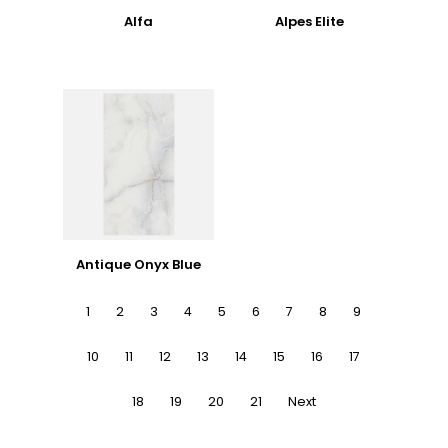
Alfa
Alpes Elite
Antique Onyx Blue
1
2
3
4
5
6
7
8
9
10
11
12
13
14
15
16
17
18
19
20
21
Next