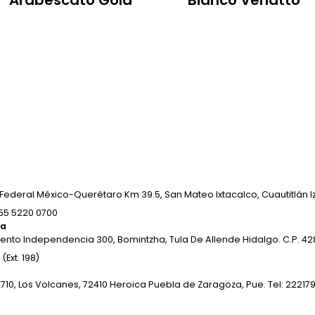
Arabescato Gold
Bianco Venatto
Federal México-Querétaro Km 39.5, San Mateo Ixtacalco, Cuautitlán Izc
 55 5220 0700
ha
ento Independencia 300, Bomintzha, Tula De Allende Hidalgo. C.P. 428
(Ext. 198)
2710, Los Volcanes, 72410 Heroica Puebla de Zaragoza, Pue. Tel: 22217