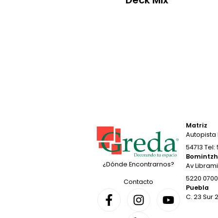
Deck Mix
Matriz
Autopista 
54713 Tel:
Bomintz
¿Dónde Encontrarnos?
Av Librami
5220 0700 
Contacto
Puebla
C. 23 Sur 