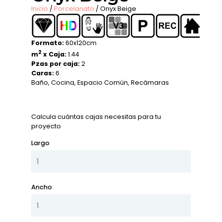
Inicio
/
Porcelanato
/ Onyx Beige
Formato:
60x120cm
2
m
x Caja:
1.44
Pzas por caja:
2
Caras:
6
Baño
,
Cocina
,
Espacio Común
,
Recámaras
Calcula cuántas cajas necesitas para tu
proyecto
Largo
Ancho