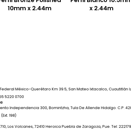
Perfil Bronze Polished
Perfil Blanco 10.5m
10mm x 2.44m
x 2.44m
Federal México-Querétaro Km 39.5, San Mateo Ixtacalco, Cuautitlán Izc
 55 5220 0700
ha
ento Independencia 300, Bomintzha, Tula De Allende Hidalgo. C.P. 428
(Ext. 198)
2710, Los Volcanes, 72410 Heroica Puebla de Zaragoza, Pue. Tel: 22217