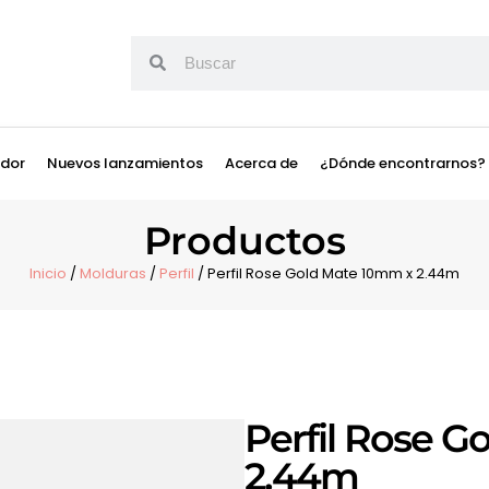
ador
Nuevos lanzamientos
Acerca de
¿Dónde encontrarnos?
Productos
Inicio
/
Molduras
/
Perfil
/ Perfil Rose Gold Mate 10mm x 2.44m
Perfil Rose 
2.44m