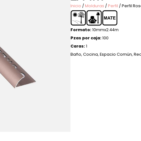
Inicio
/
Molduras
/
Perfil
/ Perfil R
Formato:
10mmx2.44m
Pzas por caja:
100
Caras:
1
Baño
,
Cocina
,
Espacio Común
,
Re