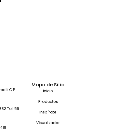
m
Mapa de Sitio
alli C.P.
Inicio
Productos
32 Tel: 55
Inspírate
Visualizador
9416