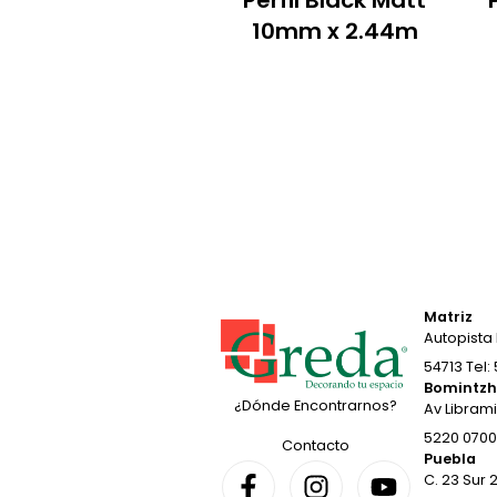
Perfil Black Matt
10mm x 2.44m
Matriz
Autopista 
54713 Tel:
Bomintz
¿Dónde Encontrarnos?
Av Librami
5220 0700 
Contacto
Puebla
C. 23 Sur 