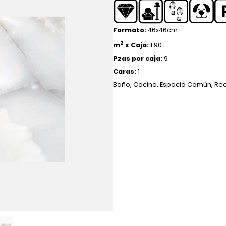
Formato:
46x46cm
2
m
x Caja:
1.90
Pzas por caja:
9
Caras:
1
Baño
,
Cocina
,
Espacio Común
,
Re