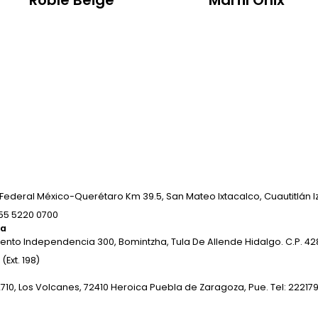
Roble Beige
Marfil Onix
Federal México-Querétaro Km 39.5, San Mateo Ixtacalco, Cuautitlán Izc
 55 5220 0700
ha
ento Independencia 300, Bomintzha, Tula De Allende Hidalgo. C.P. 428
(Ext. 198)
2710, Los Volcanes, 72410 Heroica Puebla de Zaragoza, Pue. Tel: 22217