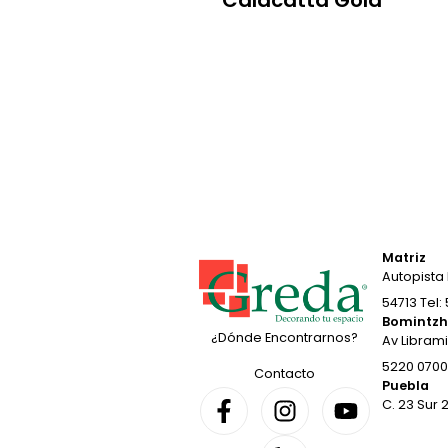
Calacatta Gold
Matriz
Autopista 
54713 Tel:
Bomintz
¿Dónde Encontrarnos?
Av Librami
5220 0700 
Contacto
Puebla
C. 23 Sur 