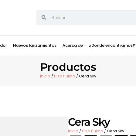
ador
Nuevos lanzamientos
Acerca de
¿Dónde encontrarnos?
Productos
Inicio
/
Piso Pulido
/ Cera Sky
Cera Sky
Inicio
/
Piso Pulido
/ Cera Sky