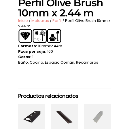
Perfil Olive Brush
10mm x 2.44 m
Inicio
/
Molduras
/
Perfil
/ Perfil Olive Brush 10mm x
2.44 m
Formato:
10mmx2.44m
Pzas por caja:
100
Caras:
1
Baño
,
Cocina
,
Espacio Común
,
Recámaras
Productos relacionados